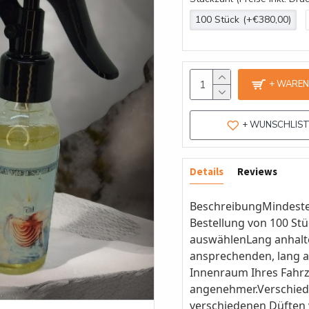
100 Stück
(+€380,00)
+ WARE
+ WUNSCHLIS
Details
Reviews
BeschreibungMindesten
Bestellung von 100 St
auswählenLang anhalte
ansprechenden, lang a
Innenraum Ihres Fahrz
angenehmer.Verschied
verschiedenen Düften 