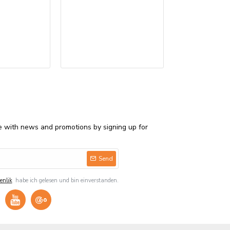
Bedruckte Serv
€850,00
e with news and promotions by signing up for
Send
enlik
habe ich gelesen und bin einverstanden.