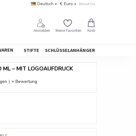
Deutsch
€
Euro
About Us
Korb
Anmelden
Meine Favoriten
WAREN
STIFTE
SCHLÜSSELANHÄNGER
0 ML – MIT LOGOAUFDRUCK
ngen
|
+ Bewertung
k)