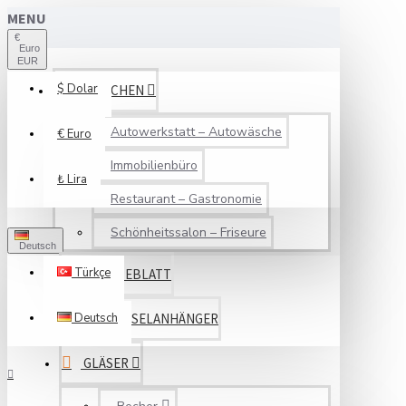
MENU
€
Euro
EUR
$
Dolar
BRANCHEN
Autowerkstatt – Autowäsche
€
Euro
Immobilienbüro
₺
Lira
Restaurant – Gastronomie
Schönheitssalon – Friseure
Deutsch
Türkçe
SERVICEBLATT
Deutsch
SCHLÜSSELANHÄNGER
GLÄSER