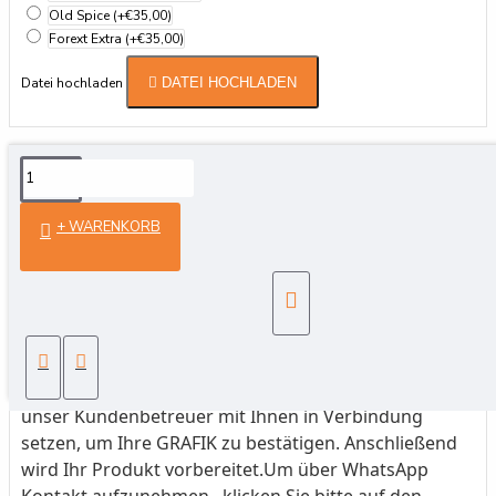
Old Spice
(+€35,00)
Forext Extra
(+€35,00)
Datei hochladen
DATEI HOCHLADEN
Details
+ WARENKORB
Farbe:
Vorder- und Rückseite 4-farbig CMYK
Produkttyp:
Original-Duftpapier
Größe:
50 cm²
Zuschnitt:
Individueller Zuschnitt nach Wunsch
Papierstärke:
3 mm
Grafik:
Ihr eigenes Design oder
von unserem Grafikteam erstellt
Produktionszeit:
9–
10 Werktage
HINWEIS:
Nach der Bestellung wird sich
unser Kundenbetreuer mit Ihnen in Verbindung
setzen, um Ihre GRAFIK zu bestätigen. Anschließend
wird Ihr Produkt vorbereitet.Um über WhatsApp
Kontakt aufzunehmen, klicken Sie bitte auf den