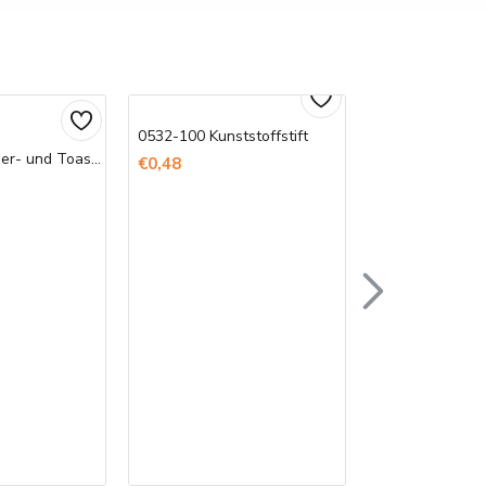
0532-100 Kunststoffstift
Bedruckte Döner- und Toast-Tüten
€0,48
Bedruckte Serv
€850,00