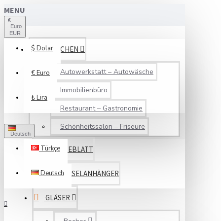
MENU
€
Euro
EUR
$
Dolar
BRANCHEN
Autowerkstatt – Autowäsche
€
Euro
Immobilienbüro
₺
Lira
Restaurant – Gastronomie
Schönheitssalon – Friseure
Deutsch
Türkçe
SERVICEBLATT
Deutsch
SCHLÜSSELANHÄNGER
GLÄSER