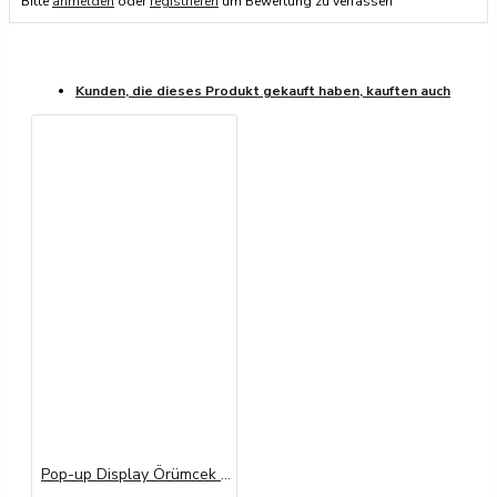
Bitte
anmelden
oder
registrieren
um Bewertung zu verfassen
Kunden, die dieses Produkt gekauft haben, kauften auch
Pop-up Display Örümcek Banner Baskı