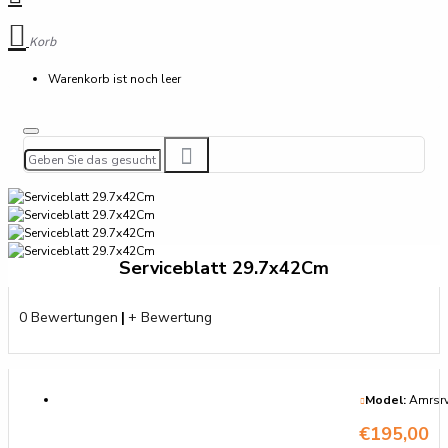
Korb
Warenkorb ist noch leer
Serviceblatt 29.7x42Cm
0 Bewertungen
|
+ Bewertung
Model:
Amrsr
€195,00