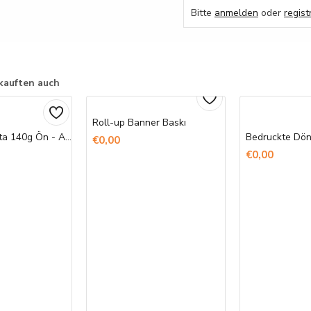
Bitte
anmelden
oder
regist
kauften auch
Roll-up Banner Baskı
Ham Bez Çanta 140g Ön - Arka Baskı
€0,00
€0,00