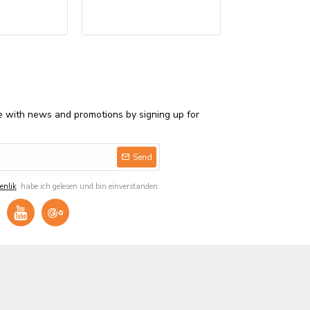
Bedruckte Serv
€850,00
e with news and promotions by signing up for
Send
enlik
habe ich gelesen und bin einverstanden.