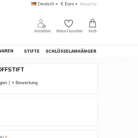
Deutsch
€
Euro
About Us
Korb
Anmelden
Meine Favoriten
WAREN
STIFTE
SCHLÜSSELANHÄNGER
OFFSTIFT
ngen
|
+ Bewertung
k)