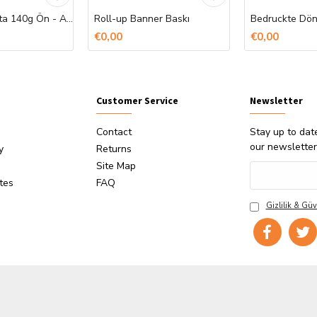
Ham Bez Çanta 140g Ön - Arka Baskı
Roll-up Banner Baskı
€0,00
€0,00
Customer Service
Newsletter
Contact
Stay up to dat
our newsletter
y
Returns
Site Map
ates
FAQ
Gizlilik & Güv