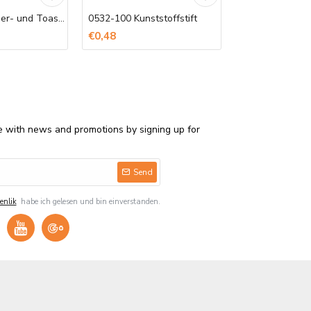
Bedruckte Döner- und Toast-Tüten
0532-100 Kunststoffstift
Bedruckte Serv
€0,48
€850,00
e with news and promotions by signing up for
Send
enlik
habe ich gelesen und bin einverstanden.