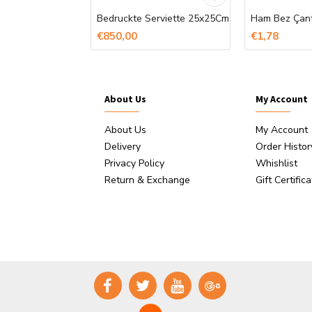
ststoffstift
Bedruckte Serviette 25x25Cm
€850,00
€1,78
About Us
My Account
About Us
My Account
Delivery
Order Histor
Privacy Policy
Whishlist
Return & Exchange
Gift Certific