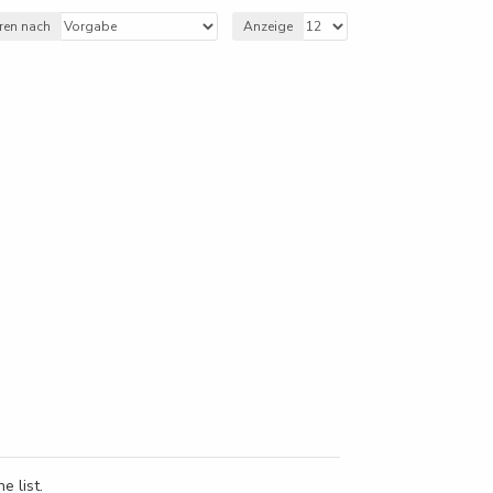
eren nach
Anzeige
e list.