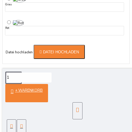
Grau
Rot
Datei hochladen
DATEI HOCHLADEN
Details
+ WARENKORB
Hergestellt aus 100 % Baumwoll-Jersey Rippkragen
Knopfleiste Kurze Ärmel, geeignet für Sommer und
WinterVezera Polo-Shirt-Stoff | Baumwoll-Jersey: Der
Stoff aus 100 % Baumwoll-Jersey hält im Sommer kühl
und im Winter warm. Er sorgt dafür, dass Schweiß