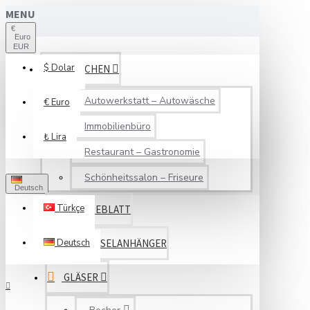
MENU
€
Euro
EUR
$
Dolar
BRANCHEN
Autowerkstatt – Autowäsche
€
Euro
Immobilienbüro
₺
Lira
Restaurant – Gastronomie
Schönheitssalon – Friseure
Deutsch
Türkçe
SERVICEBLATT
Deutsch
SCHLÜSSELANHÄNGER
GLÄSER