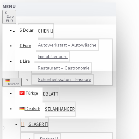
MENU
€
Euro
EUR
$
Dolar
BRANCHEN
Autowerkstatt – Autowäsche
€
Euro
Immobilienbüro
₺
Lira
Restaurant – Gastronomie
Schönheitssalon – Friseure
Deutsch
Türkçe
SERVICEBLATT
Deutsch
SCHLÜSSELANHÄNGER
GLÄSER