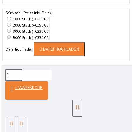
Stückzahl (Preise inkl. Druck)
1000 Stück
(+€119,80)
2000 Stück
(+€190,00)
3000 Stück
(+€230,00)
5000 Stück
(+€330,00)
Datei hochladen
DATEI HOCHLADEN
Details
+ WARENKORB
OMAG 40 Mikron – 4 Farben – Ovalschnitt –
Glänzender Laminat
5 x 10 Cm
Reviews