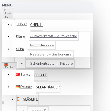
MENU
€
Euro
EUR
$
Dolar
BRANCHEN
Autowerkstatt – Autowäsche
€
Euro
Immobilienbüro
₺
Lira
Restaurant – Gastronomie
Schönheitssalon – Friseure
Deutsch
Türkçe
SERVICEBLATT
Deutsch
SCHLÜSSELANHÄNGER
GLÄSER