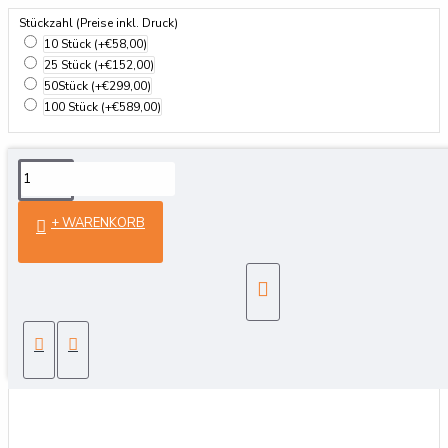
Stückzahl (Preise inkl. Druck)
10 Stück
(+€58,00)
25 Stück
(+€152,00)
50Stück
(+€299,00)
100 Stück
(+€589,00)
Details
+ WARENKORB
Geschlecht: Unisex
Material: 65 % Polyester / 35 % Baumwolle
Gewicht: 190 g/m²
Eigenschaften: Waschbar bis 60 Grad
In verschiedenen Farben erhältlich