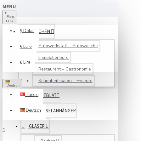
MENU
€
Euro
EUR
$
Dolar
BRANCHEN
Autowerkstatt – Autowäsche
€
Euro
Immobilienbüro
₺
Lira
Restaurant – Gastronomie
Schönheitssalon – Friseure
Deutsch
Türkçe
SERVICEBLATT
Deutsch
SCHLÜSSELANHÄNGER
GLÄSER