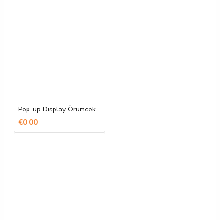
Pop-up Display Örümcek Banner Baskı
€0,00