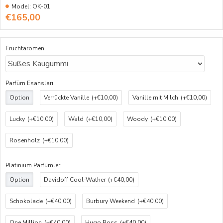
Model:
OK-01
€165,00
Fruchtaromen
Parfüm Esansları
Option
Verrückte Vanille
(+€10,00)
Vanille mit Milch
(+€10,00)
Lucky
(+€10,00)
Wald
(+€10,00)
Woody
(+€10,00)
Rosenholz
(+€10,00)
Platinium Parfümler
Option
Davidoff Cool-Wather
(+€40,00)
Schokolade
(+€40,00)
Burbury Weekend
(+€40,00)
One Million
(+€40,00)
Hugo Boss
(+€40,00)