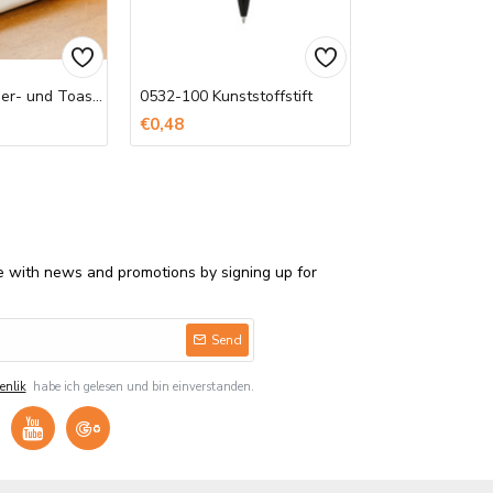
Bedruckte Döner- und Toast-Tüten
0532-100 Kunststoffstift
Bedruckte Serv
€0,48
€850,00
e with news and promotions by signing up for
Send
enlik
habe ich gelesen und bin einverstanden.