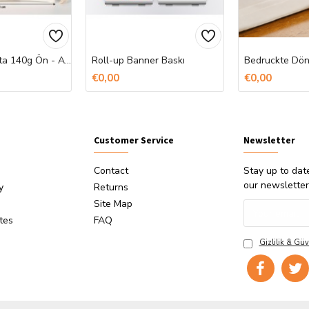
Ham Bez Çanta 140g Ön - Arka Baskı
Roll-up Banner Baskı
€0,00
€0,00
Customer Service
Newsletter
Contact
Stay up to dat
our newsletter
y
Returns
Site Map
ates
FAQ
Gizlilik & Güv