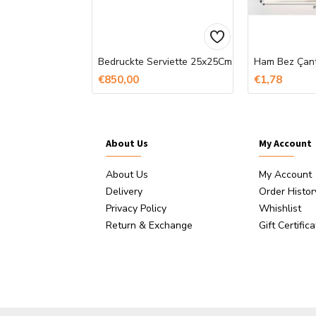
ststoffstift
Bedruckte Serviette 25x25Cm
€850,00
€1,78
About Us
My Account
About Us
My Account
Delivery
Order Histor
Privacy Policy
Whishlist
Return & Exchange
Gift Certific