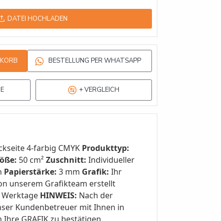
DATEI HOCHLADEN
NKORB
BESTELLUNG PER WHATSAPP
TE
+ VERGLEICH
ckseite 4-farbig CMYK
Produkttyp:
öße:
50 cm²
Zuschnitt:
Individueller
h
Papierstärke:
3 mm
Grafik:
Ihr
on unserem Grafikteam erstellt
 Werktage
HINWEIS:
Nach der
unser Kundenbetreuer mit Ihnen in
 Ihre GRAFIK zu bestätigen.