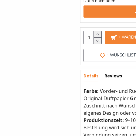
Datei hochladen
+ WARE
+ WUNSCHLIS
Details
Reviews
Farbe:
Vorder- und Rü
Original-Duftpapier
Gr
Zuschnitt nach Wunsc
eigenes Design oder v
Produktionszeit:
9–10
Bestellung wird sich 
Verbindung setzen, um