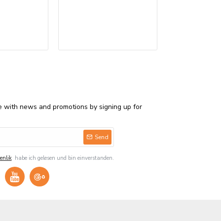
Bedruckte Serv
€850,00
e with news and promotions by signing up for
Send
enlik
habe ich gelesen und bin einverstanden.