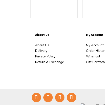
ststoffstift
About Us
My Account
About Us
My Account
Delivery
Order Histor
Privacy Policy
Whishlist
Return & Exchange
Gift Certific