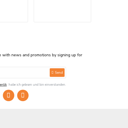
Bedruckte Serv
€850,00
e with news and promotions by signing up for
Send
enlik
habe ich gelesen und bin einverstanden.