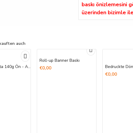
baskı önizlemesini 
üzerinden bizimle il
kauften auch
Roll-up Banner Baskı
Ham Bez Çanta 140g Ön - Arka Baskı
€0,00
€0,00