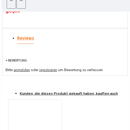
lütfen WhatsApp üzerinden bizimle iletişime
geçin.
Reviews
+ BEWERTUNG
Bitte
anmelden
oder
registrieren
um Bewertung zu verfassen
Kunden, die dieses Produkt gekauft haben, kauften auch