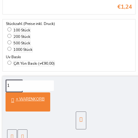
€1,24
Stückzahl (Preise inkl. Druck)
100 Stück
200 Stück
500 Stück
1000 Stück
Uv Baskı
Çift Yön Baskı
(+€90,00)
Details
+ WARENKORB
Tek Yön Baskı Dahil Fiyatlar
Siparişinizi onayladıktan sonra ürün rengini
seçmek ve baskı önizlemesini görüntülemek için