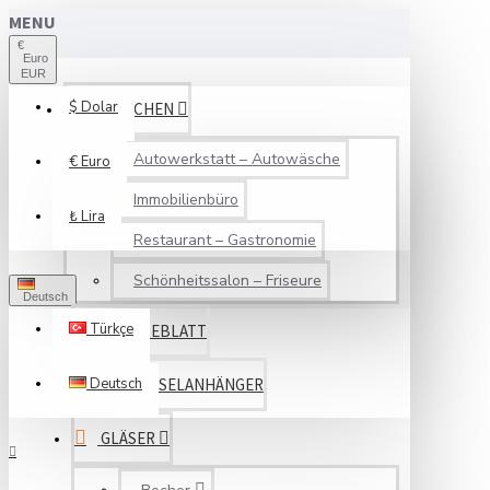
MENU
€
Euro
EUR
$
Dolar
BRANCHEN
Autowerkstatt – Autowäsche
€
Euro
Immobilienbüro
₺
Lira
Restaurant – Gastronomie
Schönheitssalon – Friseure
Deutsch
Türkçe
SERVICEBLATT
Deutsch
SCHLÜSSELANHÄNGER
GLÄSER